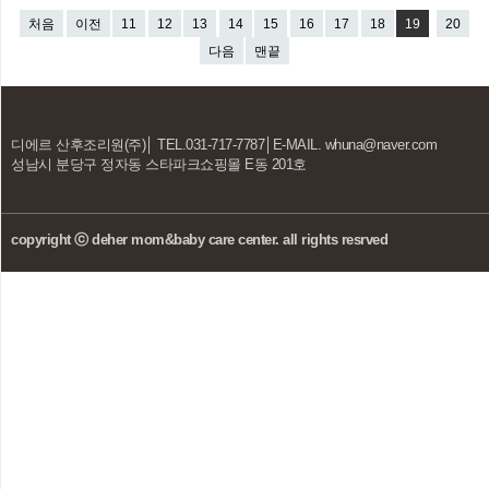
처음
이전
11
12
13
14
15
16
17
18
19
20
다음
맨끝
디에르 산후조리원(주)│ TEL.031-717-7787│E-MAIL. whuna@naver.com
성남시 분당구 정자동 스타파크쇼핑몰 E동 201호
copyright ⓒ deher mom&baby care center. all rights resrved